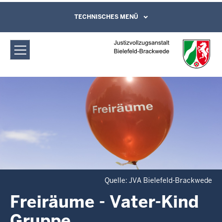
Direkt zum Inhalt
Justizvollzugsanstalt Bielefeld-
TECHNISCHES MENÜ
Leichte Sprache, Gebärdensprachenvideo
und Kontaktformular
Brackwede: Freiräume - Vater-Kind
Gruppe
Quelle: JVA Bielefeld-Brackwede
Freiräume - Vater-Kind
Gruppe