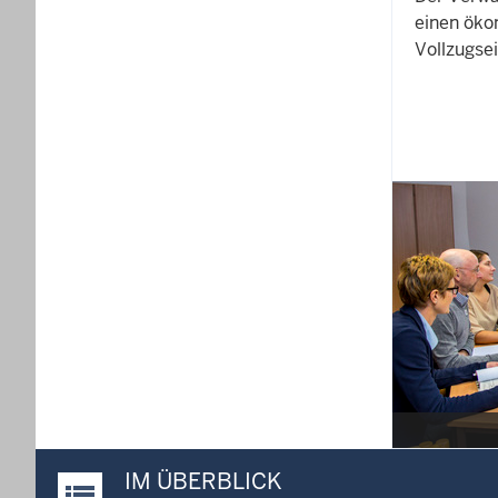
einen öko
Vollzugsei
IM ÜBERBLICK
Justiz-Portal im Überblick: