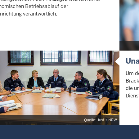
nomischen Betriebsablauf der
nrichtung verantwortlich.
Una
Um de
Brack
die u
Diens
Quelle: Justiz.NRW