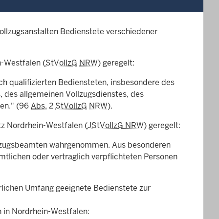
zvollzugsanstalten Bedienstete verschiedener
n-Westfalen (
StVollzG
NRW
) geregelt:
ich qualifizierten Bediensteten, insbesondere des
, des allgemeinen Vollzugsdienstes, des
hen." (96
Abs.
2
StVollzG
NRW
).
tz Nordrhein-Westfalen (
JStVollzG NRW
) geregelt:
ollzugsbeamten wahrgenommen. Aus besonderen
lichen oder vertraglich verpflichteten Personen
erlichen Umfang geeignete Bedienstete zur
n in Nordrhein-Westfalen: