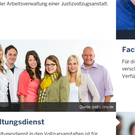
er Arbeitsverwaltung einer Justizvollzugsanstalt.
Fac
Für d
versc
Verfü
Quelle: justiz.nrw.de
ltungsdienst
tungsdienst in den Vollzugsanstalten ist für