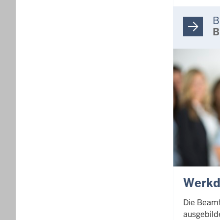
B
B
Werkd
Die Beamt
ausgebild