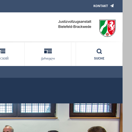
KONTAKT
ССКИЙ
ᲥᲐᲠᲗᲣᲚᲘ
SUCHE