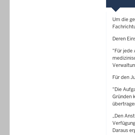
Um die ges
Fachrichtu
Deren Eins
"Für jede 
medizinis
Verwaltun
Für den J
"Die Aufg
Gründen k
übertrage
„Den Anst
Verfügung 
Daraus er