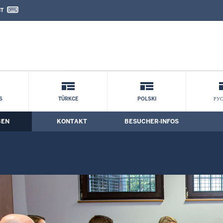
IT
nd Kontaktformular
ede: Berufsgruppen
S
TÜRKCE
POLSKI
РУ
BEN
KONTAKT
BESUCHER-INFOS