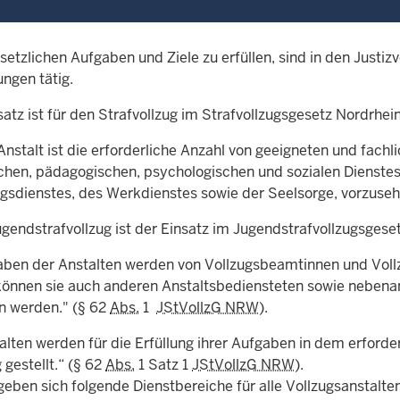
etzlichen Aufgaben und Ziele zu erfüllen, sind in den Justi
ngen tätig.
atz ist für den Strafvollzug im Strafvollzugsgesetz Nordrhei
Anstalt ist die erforderliche Anzahl von geeigneten und fachl
chen, pädagogischen, psychologischen und sozialen Dienstes
gsdienstes, des Werkdienstes sowie der Seelsorge, vorzuse
ugendstrafvollzug ist der Einsatz im Jugendstrafvollzugsgese
aben der Anstalten werden von Vollzugsbeamtinnen und V
önnen sie auch anderen Anstaltsbediensteten sowie nebenamt
n werden." (§ 62
Abs.
1
JStVollzG NRW
).
alten werden für die Erfüllung ihrer Aufgaben in dem erford
gestellt.“ (§ 62
Abs.
1 Satz 1
JStVollzG NRW
).
geben sich folgende Dienstbereiche für alle Vollzugsanstalte