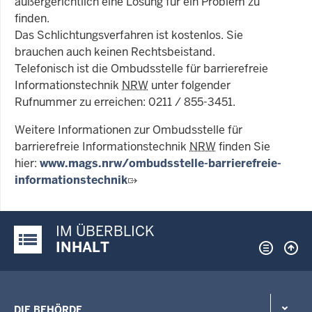
außergerichtlich eine Lösung für ein Problem zu
finden.
Das Schlichtungsverfahren ist kostenlos. Sie
brauchen auch keinen Rechtsbeistand.
Telefonisch ist die Ombudsstelle für barrierefreie
Informationstechnik
NRW
unter folgender
Rufnummer zu erreichen: 0211 / 855-3451.
Weitere Informationen zur Ombudsstelle für
barrierefreie Informationstechnik
NRW
finden Sie
hier:
www.mags.nrw/ombudsstelle-barrierefreie-
informationstechnik
IM ÜBERBLICK
Justiz-Portal im Überblick:
INHALT
DIE BEHÖRDE