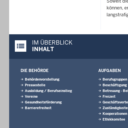
Soweit di
können, er
langstrafi
IM ÜBERBLICK
Justiz-Portal im Überblick:
INHALT
DIE BEHÖRDE
AUFGABEN
Behördenvorstellung
Berufsgruppen
Pressestelle
Beschäftigung
Ausbildung / Berufseinstieg
Betreuung - B
Vereine
Freizeit
Gesundheitsförderung
Geschäftsverte
Barrierefreiheit
Zuständigkeite
Kooperationen
Ethikkomitee