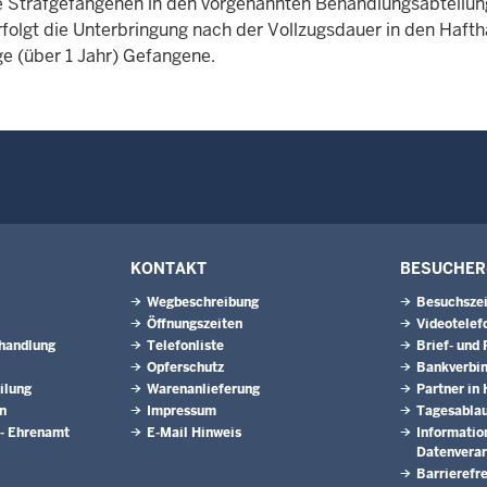
e Strafgefangenen in den vorgenannten Behandlungsabteilun
folgt die Unterbringung nach der Vollzugsdauer in den Hafthäu
ge (über 1 Jahr) Gefangene.
KONTAKT
BESUCHER
Wegbeschreibung
Besuchszei
Öffnungszeiten
Videotelef
ehandlung
Telefonliste
Brief- und
Opferschutz
Bankverbi
ilung
Warenanlieferung
Partner in 
n
Impressum
Tagesabla
 - Ehrenamt
E-Mail Hinweis
Informatio
Datenverar
Barrierefre