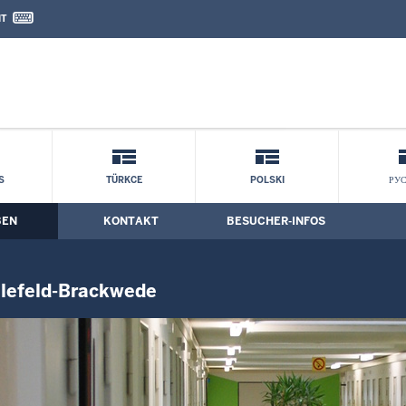
IT
nd Kontaktformular
de: Die Binnendifferenzierung in der JV
S
TÜRKCE
POLSKI
РУ
BEN
KONTAKT
BESUCHER-INFOS
ielefeld-Brackwede