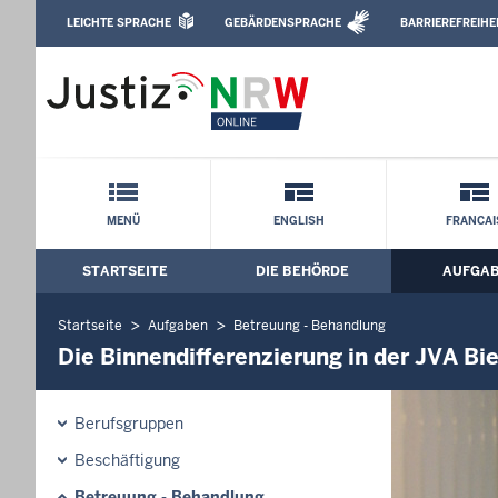
Direkt zum Inhalt
LEICHTE SPRACHE
GEBÄRDENSPRACHE
BARRIEREFREIHE
Leichte Sprache, Gebärdensprachenvideo u
Justizvollzugsanstalt Bielefeld-Brackwe
Schnellnavigation mit Volltext-Suche
MENÜ
ENGLISH
FRANCAI
STARTSEITE
DIE BEHÖRDE
AUFGA
Hauptmenü: Hauptnavigation
Startseite
Aufgaben
Betreuung - Behandlung
Die Binnendifferenzierung in der JVA B
Berufsgruppen
Beschäftigung
Betreuung - Behandlung