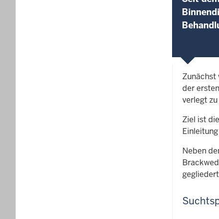
Binnendi
Behandl
Zunächst 
der erste
verlegt zu
Ziel ist 
Einleitun
Neben den
Brackwede
geglieder
Suchtsp