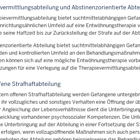
vermittlungsabteilung und Abstinenzorientierte Abte
pievermittlungsabteilung bietet suchtmittelabhängigen Gefan
inrichtungsähnlichen Umfeld auf eine Entwöhnungstherapie vor
seine Haftzeit bis zur Zurückstellung der Strafe auf der Abt
nenzorientierte Abteilung bietet suchtmittelabhängigen Gefan
den und kontrollierten Umfeld an den Behandlungsmaßnahm
n können sich auf eine mögliche Entwöhnungstherapie vorbe
ungen für eine Verlegung auf die Therapievermittlungsabteil
ffene Strafhaftabteilung
ntern offenen Strafhaftabteilung werden Gefangene unterge
ihr vollzugliches und sonstiges Verhalten eine Öffnung der ü
 Angleichung der Lebensverhältnisse dient die Unterbringung 
wicklung vorhandener psychosozialer Kompetenzen. Die Unte
 Unterbringung auf der Abteilung in einer Fortsetzung der S
 erfolgen, wenn vollzugsöffnende Maßnahmen sich auch persp
geboten der Abteilung gehören beispielsweise das Behandlun