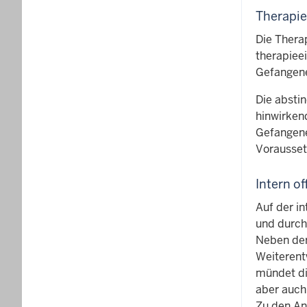
Therapie
Die Thera
therapiee
Gefangene 
Die absti
hinwirken
Gefangene
Voraussetz
Intern o
Auf der i
und durch 
Neben der
Weiterent
mündet die
aber auch
Zu den An