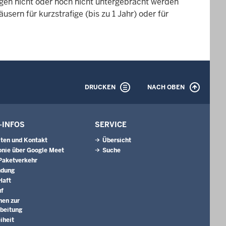
gen nicht oder noch nicht untergebracht werden
sern für kurzstrafige (bis zu 1 Jahr) oder für
DRUCKEN
NACH OBEN
-INFOS
SERVICE
ten und Kontakt
Übersicht
onie über Google Meet
Suche
 Paketverkehr
ndung
Haft
uf
nen zur
beitung
iheit