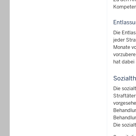
Kompetenz
Entlassu
Die Entla
jeder Stra
Monate vor
vorzuberei
hat dabei 
Sozialt
Die sozial
Straftäte
vorgesehe
Behandlun
Behandlun
Die sozial